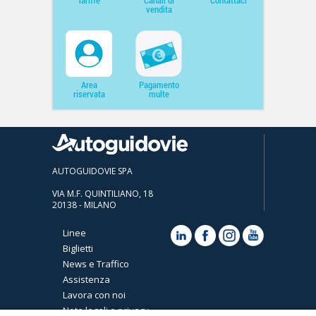
Tariffe
Canali di
Contattaci
vendita
Area
Pagamento
riservata
multe
AUTOGUIDOVIE SPA
VIA M.F. QUINTILIANO, 18
20138 - MILANO
Linee
Biglietti
News e Traffico
Assistenza
Lavora con noi
Note legali e privacy