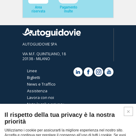
Area
Pagamento
riservata
multe
AUTOGUIDOVIE SPA
VIA M.F. QUINTILIANO, 18
20138 - MILANO
Linee
Biglietti
News e Traffico
Assistenza
Lavora con noi
Note legali e privacy
Cookies
Il rispetto della tua privacy è la nostra
priorità
Utilizziamo i cookie per assicurarti la migliore esperienza nel nostro sito.
Accetta e continua per prestare il consenso all’uso di tutti i cookie. Se vuoi